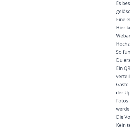
Es bes
gelösc
Eine e
Hier k
Weban
Hochze
So fun
Du ers
Ein QR
verteil
Gäste 
der Up
Fotos 
werden
Die Vo
Kein t