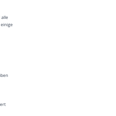
 alle
 einige
iben
ert