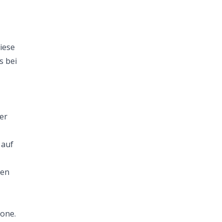
iese
s bei
er
 auf
den
hone.