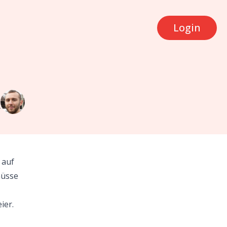
Login
e
4
 auf
hüsse
ier.