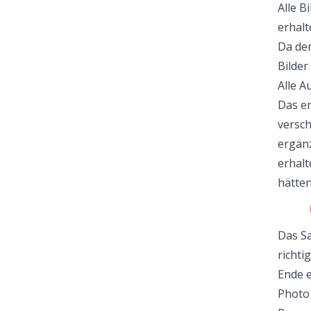
Alle B
erhalt
Da der
Bilder
Alle A
Das e
versch
ergänz
erhalt
hätten
Das Sa
richti
Ende e
Photo 