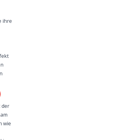
 ihre
fekt
en
n
 der
 am
n wie