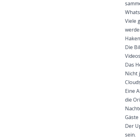
sammel
Whats
Viele 
werden
Haken
Die Bi
Videos
Das He
Nicht 
Clouds
Eine A
die Or
Nachte
Gäste 
Der Up
sein.