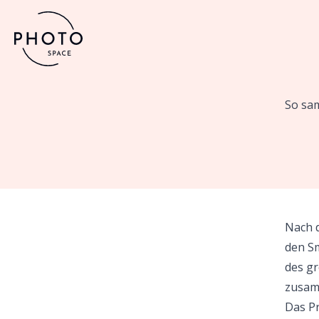
So sam
Nach d
den S
des gr
zusamm
Das Pr